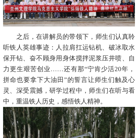
之后，在讲解员的带领下，师生们认真聆
听铁人英雄事迹：人拉肩扛运钻机、破冰取水
保开钻、奋不顾身用身体搅拌泥浆压井喷、自
力更生艰苦创业……还有那“宁肯少活
20
年，
拼命也要拿下大油田”的誓言让师生们触及心
灵、深受震撼，研学过程中，师生们在听与看
中，重温铁人历史，感悟铁人精神。