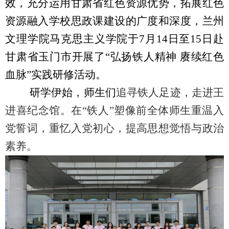
效，充分运用甘肃省红色资源优势，拓展红色
资源融入学校思政课建设的广度和深度，兰州
文理学院马克思主义学院于
7
月
14
日至
15
日赴
甘肃省玉门市开展了“弘扬铁人精神 赓续红色
血脉”实践研修活动。
研学伊始，师生们
追寻铁人足迹，走进王
进喜纪念馆。在“铁人”塑像前全体师生重温入
党誓词，重忆入党初心，提高思想觉悟与政治
素养。